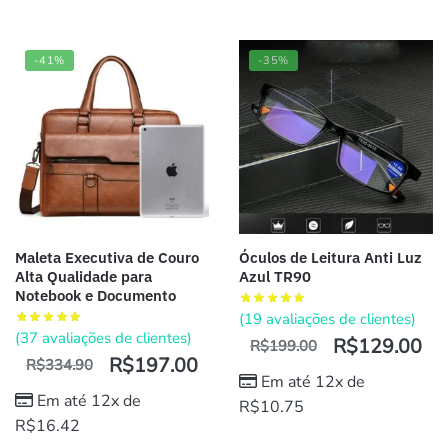
-41%
-35%
Maleta Executiva de Couro
Óculos de Leitura Anti Luz
Alta Qualidade para
Azul TR90
Notebook e Documento
(
19
avaliações de clientes)
(
37
avaliações de clientes)
R$
129.00
R$
199.00
R$
197.00
R$
334.90
Em até 12x de
Em até 12x de
R$
10.75
R$
16.42