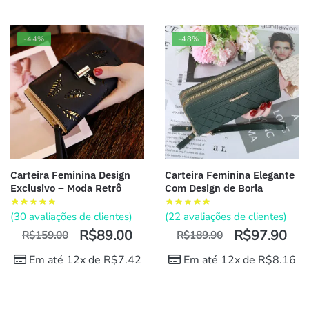
-44%
-48%
Carteira Feminina Design
Carteira Feminina Elegante
Exclusivo – Moda Retrô
Com Design de Borla
(
30
avaliações de clientes)
(
22
avaliações de clientes)
R$
89.00
R$
97.90
R$
159.00
R$
189.90
Em até 12x de
R$
7.42
Em até 12x de
R$
8.16