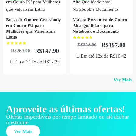
Bolsa de Ombro Crossbody
Maleta Executiva de Couro
em Couro PU para
Alta Qualidade para
Mulheres que Valorizam
Notebook e Documento
Estilo
R$
197.00
R$
334.90
R$
147.90
R$
269.90
Em até 12x de
R$
16.42
Em até 12x de
R$
12.33
Ver Mais
Aproveite as últimas ofertas!
Ofertas imperdíveis por tempo limitado ou até acabar
o estoque
Ver Mais