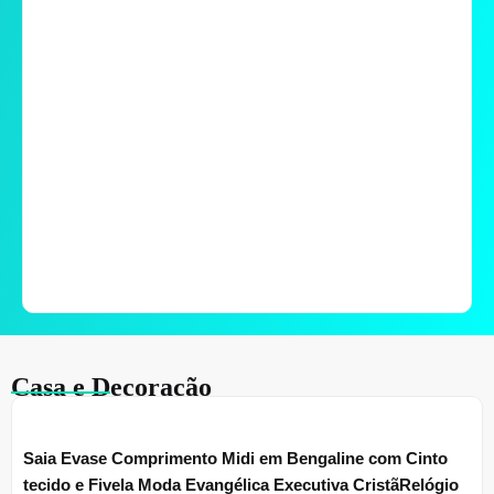
s
s
Casa e Decoração
Saia Evase Comprimento Midi em Bengaline com Cinto
tecido e Fivela Moda Evangélica Executiva CristãRelógio