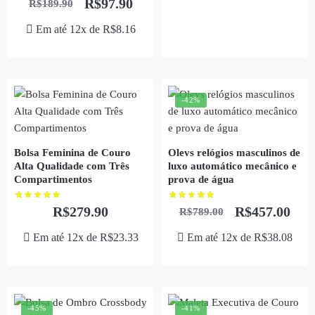
R$
97.90
R$
189.90
Em até 12x de
R$
8.16
-42%
Bolsa Feminina de Couro
Olevs relógios masculinos de
Alta Qualidade com Três
luxo automático mecânico e
Compartimentos
prova de água
R$
279.90
R$
457.00
R$
789.00
Em até 12x de
R$
23.33
Em até 12x de
R$
38.08
-45%
-41%