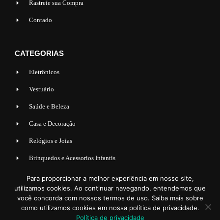
Rastreie sua Compra
Contado
CATEGORIAS
Eletrônicos
Vestuário
Saúde e Beleza
Casa e Decoração
Relógios e Joias
Brinquedos e Acessorios Infantis
Acessorios para Veiculos
Para proporcionar a melhor experiência em nosso site,
utilizamos cookies. Ao continuar navegando, entendemos que
Esporte e lazer
você concorda com nossos termos de uso. Saiba mais sobre
como utilizamos cookies em nossa política de privacidade.
Política de privacidade