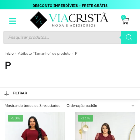
DESCONTO IMPERDÍVEIS + FRETE GRÁTIS
0
Início
/
Atributo "Tamanho" de produto
/
P
P
FILTRAR
Mostrando todos os 3 resultados
-50%
-31%