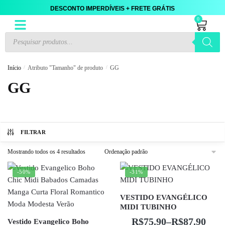
DESCONTO IMPERDÍVEIS + FRETE GRÁTIS
0
Início
/
Atributo "Tamanho" de produto
/
GG
GG
FILTRAR
Mostrando todos os 4 resultados
-50%
-31%
VESTIDO EVANGÉLICO
MIDI TUBINHO
R$
75.90
–
R$
87.90
Vestido Evangelico Boho