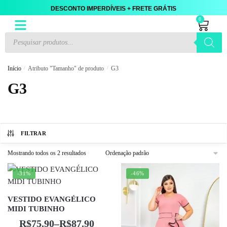
DESCONTO IMPERDÍVEIS + FRETE GRÁTIS
0
Início
/
Atributo "Tamanho" de produto
/
G3
G3
FILTRAR
Mostrando todos os 2 resultados
-31%
-46%
VESTIDO EVANGÉLICO
MIDI TUBINHO
R$
75.90
–
R$
87.90