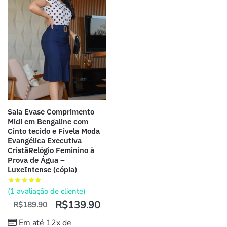
Saia Evase Comprimento
Midi em Bengaline com
Cinto tecido e Fivela Moda
Evangélica Executiva
CristãRelógio Feminino à
Prova de Água –
LuxeIntense (cópia)
(
1
avaliação de cliente)
R$
139.90
R$
189.90
Em até 12x de