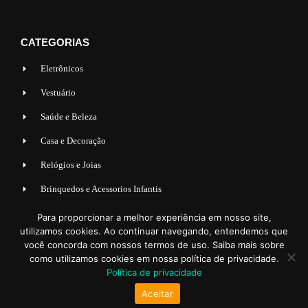
CATEGORIAS
Eletrônicos
Vestuário
Saúde e Beleza
Casa e Decoração
Relógios e Joias
Brinquedos e Acessorios Infantis
Acessorios para Veiculos
Para proporcionar a melhor experiência em nosso site,
utilizamos cookies. Ao continuar navegando, entendemos que
Esporte e lazer
você concorda com nossos termos de uso. Saiba mais sobre
como utilizamos cookies em nossa política de privacidade.
Política de privacidade
Aceitar
© 2023 MUNDSHOP | TODOS OS DIREITOS RESERVADOS.