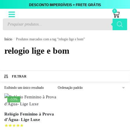
DESCONTO IMPERDÍVEIS + FRETE GRÁTIS
0
Início
/
Produtos marcados com a tag “relogio lige e bom”
relogio lige e bom
FILTRAR
Exibindo um único resultado
-53%
Relógio Feminino à Prova
d’Água- Lige Luxe