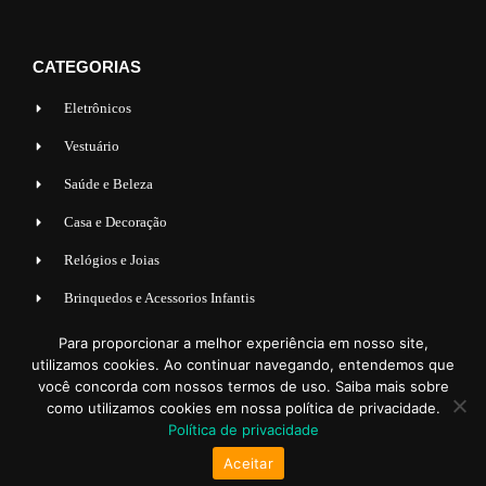
CATEGORIAS
Eletrônicos
Vestuário
Saúde e Beleza
Casa e Decoração
Relógios e Joias
Brinquedos e Acessorios Infantis
Acessorios para Veiculos
Para proporcionar a melhor experiência em nosso site,
utilizamos cookies. Ao continuar navegando, entendemos que
Esporte e lazer
você concorda com nossos termos de uso. Saiba mais sobre
como utilizamos cookies em nossa política de privacidade.
Política de privacidade
Aceitar
© 2023 MUNDSHOP | TODOS OS DIREITOS RESERVADOS.