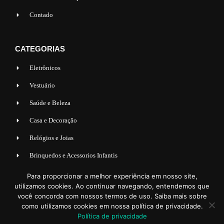
Contado
CATEGORIAS
Eletrônicos
Vestuário
Saúde e Beleza
Casa e Decoração
Relógios e Joias
Brinquedos e Acessorios Infantis
Acessorios para Veiculos
Para proporcionar a melhor experiência em nosso site,
utilizamos cookies. Ao continuar navegando, entendemos que
Esporte e lazer
você concorda com nossos termos de uso. Saiba mais sobre
como utilizamos cookies em nossa política de privacidade.
Política de privacidade