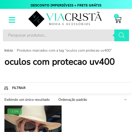
DESCONTO IMPERDÍVEIS + FRETE GRÁTIS
0
Início
/
Produtos marcados com a tag “oculos com protecao uv400”
oculos com protecao uv400
FILTRAR
Exibindo um único resultado
-33%