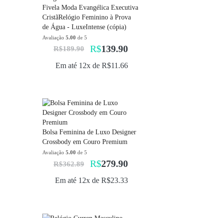
Fivela Moda Evangélica Executiva
CristãRelógio Feminino à Prova
de Água - LuxeIntense (cópia)
Avaliação
5.00
de 5
R$
139.90
R$
189.90
Em até 12x de
R$
11.66
Bolsa Feminina de Luxo Designer
Crossbody em Couro Premium
Avaliação
5.00
de 5
R$
279.90
R$
362.89
Em até 12x de
R$
23.33