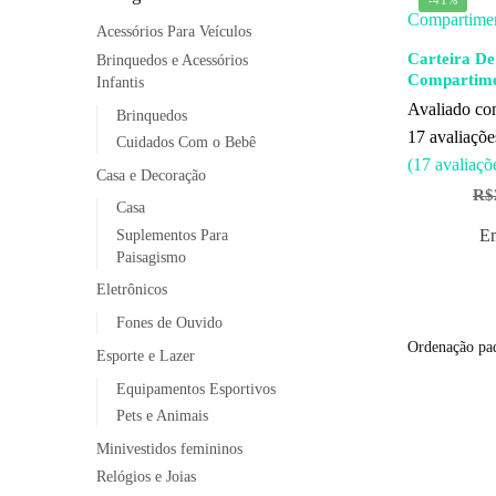
Acessórios Para Veículos
Carteira De
Brinquedos e Acessórios
Compartime
Infantis
Avaliado c
Brinquedos
17
avaliações
Cuidados Com o Bebê
(
17
avaliaçõe
Casa e Decoração
R$
Casa
Em
Suplementos Para
Paisagismo
Eletrônicos
Fones de Ouvido
Esporte e Lazer
Equipamentos Esportivos
Pets e Animais
Minivestidos femininos
Relógios e Joias