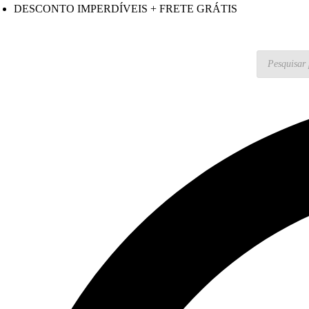
Skip
Skip
DESCONTO IMPERDÍVEIS + FRETE GRÁTIS
to
to
navigation
content
Pesquisar
produtos