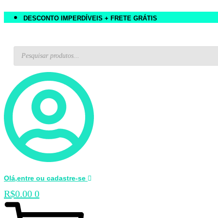
DESCONTO IMPERDÍVEIS + FRETE GRÁTIS
Pesquisar
produtos
Olá,entre ou cadastre-se
R$
0.00
0