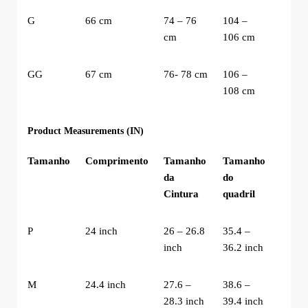
G
66 cm
74 – 76
104 –
cm
106 cm
GG
67 cm
76- 78 cm
106 –
108 cm
Product Measurements (IN)
Tamanho
Comprimento
Tamanho
Tamanho
da
do
Cintura
quadril
P
24 inch
26 – 26.8
35.4 –
inch
36.2 inch
M
24.4 inch
27.6 –
38.6 –
28.3 inch
39.4 inch