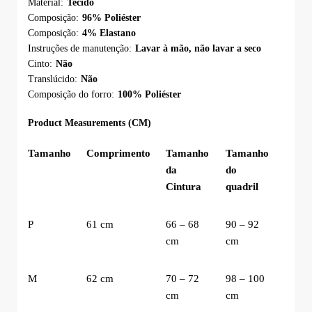
Material:
Tecido
Composição:
96% Poliéster
Composição:
4% Elastano
Instruções de manutenção:
Lavar à mão, não lavar a seco
Cinto:
Não
Translúcido:
Não
Composição do forro:
100% Poliéster
Product Measurements (CM)
Tamanho
Comprimento
Tamanho
Tamanho
da
do
Cintura
quadril
P
61 cm
66 – 68
90 – 92
cm
cm
M
62 cm
70 – 72
98 – 100
cm
cm