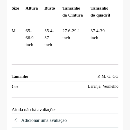
Size
Altura
Busto
Tamanho
Tamanho
da Cintura
do quadril
M
65-
35.4-
27.6-29.1
37.4-39
66.9
37
inch
inch
inch
inch
Tamanho
P, M, G, GG
Laranja, Vermelho
Cor
Ainda não há avaliações
Adicionar uma avaliação