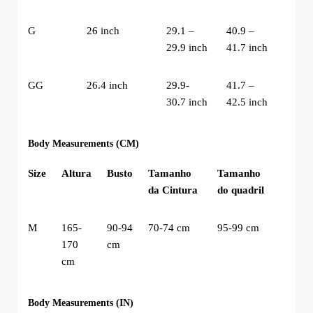
G
26 inch
29.1 –
40.9 –
29.9 inch
41.7 inch
GG
26.4 inch
29.9-
41.7 –
30.7 inch
42.5 inch
Body Measurements (CM)
Size
Altura
Busto
Tamanho
Tamanho
da Cintura
do quadril
M
165-
90-94
70-74 cm
95-99 cm
170
cm
cm
Body Measurements (IN)