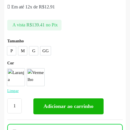
Em até 12x de
R$
12.91
A vista
R$
139.41
no Pix
Tamanho
P
M
G
GG
Cor
Limpar
Adicionar ao carrinho