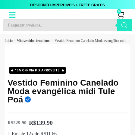
DESCONTO IMPERDÍVEIS + FRETE GRÁTIS
0
Início
/
Minivestidos femininos
/
Vestido Feminino Canelado Moda evangélica midi Tule Poá
🔥
10% OFF VIA PIX APROVEITE!
🔥
Vestido Feminino Canelado
Moda evangélica midi Tule
Poá
R$
139.90
R$
229.90
Em até 12x de
R$
11.66