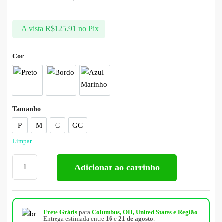
A vista
R$
125.91
no Pix
Cor
Tamanho
P
M
G
GG
Limpar
Adicionar ao carrinho
Frete Grátis
para
Columbus, OH, United States e Região
Entrega estimada entre
16
e
21 de agosto
.