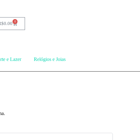
0
R$
0.00
rte e Lazer
Relógios e Joias
ha.